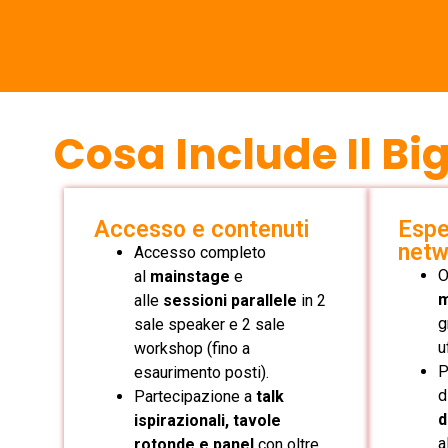
Cosa Include Il Big
Accesso e contenuti
Espe
netw
Accesso completo
O
al
mainstage
e
m
alle
sessioni parallele
in 2
g
sale speaker e 2 sale
u
workshop (fino a
P
esaurimento posti).
d
Partecipazione a
talk
d
ispirazionali, tavole
a
rotonde e panel
con oltre