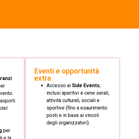
Eventi e opportunità
extra
ranzi
Accesso ai
Side Events
,
per
inclusi aperitivi e cene serali,
evento.
attività culturali, sociali e
asporti
sportive (fino a esaurimento
hotel
posti e in base ai vincoli
degli organizzatori).
g
per
à e la