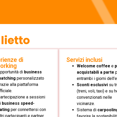
lietto
rienze di
Servizi inclusi
orking
Welcome coffee
e
p
pportunità di
business
acquistabili a parte
atching
personalizzato
entrambi i giorni dell’
razie alla piattaforma
Sconti esclusivi
su tr
fficiale.
(treni, voli, taxi) e su 
artecipazione a sessioni
convenzionati nelle
i
business speed-
vicinanze.
ating
per connettersi con
Sistema di
carpoolin
ltri partecipanti e partner
favorire la sostenibilit