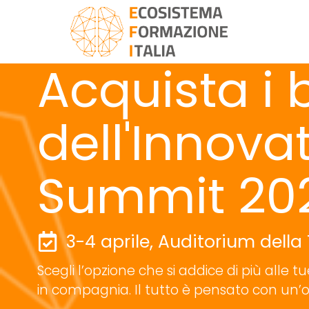
Acquista i b
dell'Innova
Summit 20
3-4 aprile, Auditorium dell
Scegli l’opzione che si addice di più alle t
in compagnia. Il tutto è pensato con un’otti