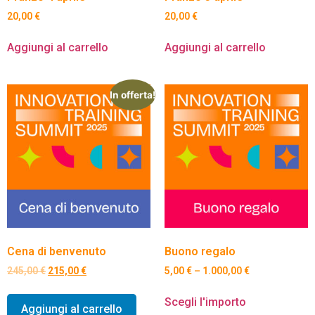
20,00
€
20,00
€
Aggiungi al carrello
Aggiungi al carrello
In offerta!
Cena di benvenuto
Buono regalo
245,00
€
215,00
€
5,00
€
–
1.000,00
€
Scegli l'importo
Aggiungi al carrello