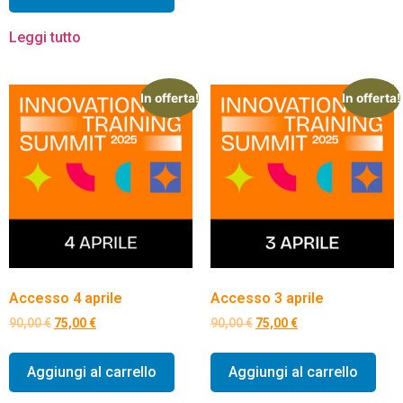
Leggi tutto
In offerta!
In offerta!
Accesso 4 aprile
Accesso 3 aprile
90,00
€
75,00
€
90,00
€
75,00
€
Aggiungi al carrello
Aggiungi al carrello